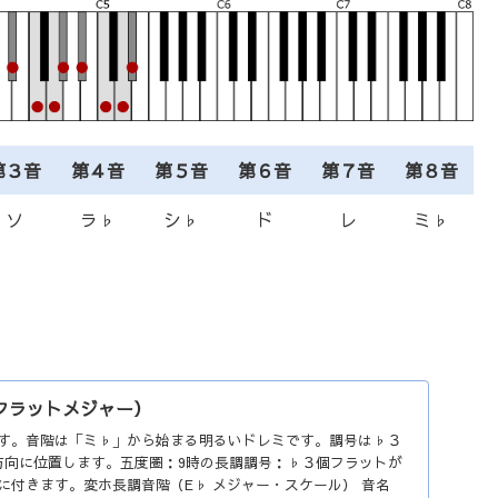
第３音
第４音
第５音
第６音
第７音
第８音
ソ
ラ♭
シ♭
ド
レ
ミ♭
フラットメジャー）
す。音階は「ミ♭」から始まる明るいドレミです。調号は♭３
方向に位置します。五度圏：9時の長調調号：♭３個フラットが
に付きます。変ホ長調音階（E♭ メジャー・スケール） 音名