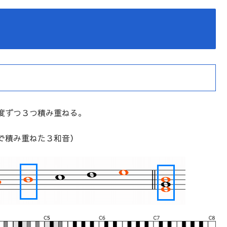
度ずつ３つ積み重ねる。
で積み重ねた３和音）