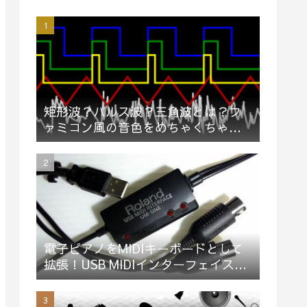
矩形波？パルス波？三角波とは？フ
ァミコン風の音色をめちゃくちゃ簡
単に説明してみた（動画）
電子ピアノをMIDIキーボードとして
拡張！USB MIDIインターフェイス
「Roland UM-ONE mk2」買ってみ
た