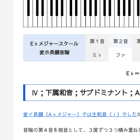
第１音
第２音
E♭メジャースケール
変ホ長調音階
ミ♭
ファ
E♭＝
Ⅳ；下属和音；サブドミナント；A
変イ長調（A♭メジャー）では主和音（Ⅰ）でした
音階の第４音を根音として、３度ずつ３つ積み重ね