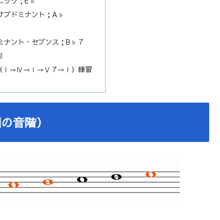
ニック；E♭
サブドミナント；A♭
ミナント・セブンス；B♭７
形
（Ⅰ→Ⅳ→Ⅰ→Ⅴ７→Ⅰ）練習
調の音階）