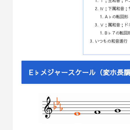
Ⅰ；主和音；ト
Ⅳ；下属和音；
A♭の転回形
Ⅴ；属和音；ド
B♭７の転回
いつもの和音進行
E♭メジャースケール（変ホ長