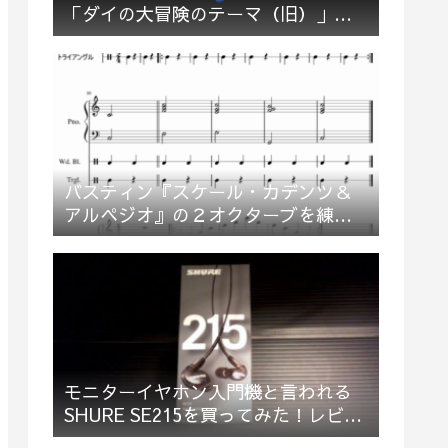
「ダイの大冒険のテーマ（旧）」多
重録音でお祝い＆応援してみた
バスティン『スケール・カデンツ＆
アルペジオ』の２オクターブを練習
してみた
モニターイヤホン入門機と言われる
SHURE SE215を買ってみた！レビュ
ー