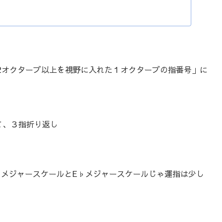
2オクターブ以上を視野に入れた１オクターブの指番号」に
て、３指折り返し
♭メジャースケールとE♭メジャースケールじゃ運指は少し