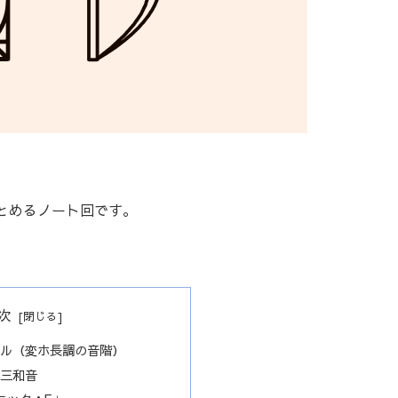
とめるノート回です。
次
ール（変ホ長調の音階）
要三和音