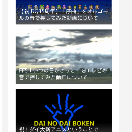
【祝 DQ35周年】「序曲」をオルゴー
ルの音で押してみた動画について
FF5「いつの日かきっと」をエレピの
音で押してみた動画について
祝！ダイ大新アニメということで