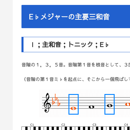
E♭メジャーの主要三和音
Ⅰ；主和音；トニック；E♭
音階の１，３，５音。音階第１音を根音として、３
（音階の第１音ミ♭を起点に、そこから一個飛ばし