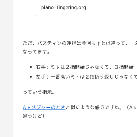
piano-fingering.org
ただ、バスティンの運指は今回も↑とは違って、「
なってます。
右手：ミ♭は２指開始じゃなくて、３指開始
左手：一番高いミ♭は２指折り返しじゃなく
っていう指示。
A♭メジャーのとき
と似たような感じですね。（A
違うけど）