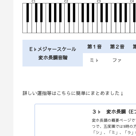
第１音
第２音
E♭メジャースケール
変ホ長調音階
ミ♭
ファ
詳しい運指等はこちらに簡単にまとめました↓
３♭ 変ホ長調（E
変ホ長調の概要ページで
つで、五度圏では9時の
「シ」、「ミ」、「ラ」