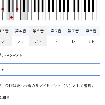
第３音
第４音
第５音
第６音
第７音
第８音
ソ
ラ♭
シ♭
ド
レ
ミ♭
ミ♭+ソ+シ♭
♭
が、今回は変ホ長調のサブドミナント（Ⅳ）として登場。
た和音。