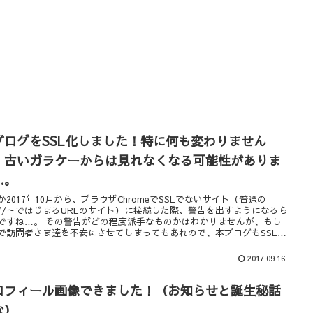
ブログをSSL化しました！特に何も変わりません
、古いガラケーからは見れなくなる可能性がありま
…。
か2017年10月から、ブラウザChromeでSSLでないサイト（普通の
tp://～ではじまるURLのサイト）に接続した際、警告を出すようになるら
警告がどの程度派手なものかはわかりませんが、もし
で訪問者さま達を不安にさせてしまってもあれので、本ブログもSSLに
しました！
2017.09.16
ロフィール画像できました！（お知らせと誕生秘話
な）