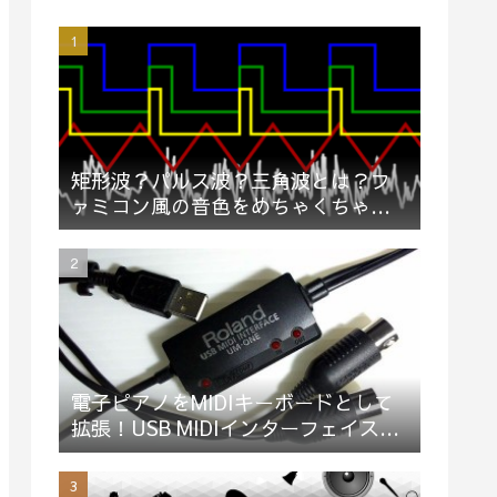
矩形波？パルス波？三角波とは？フ
ァミコン風の音色をめちゃくちゃ簡
単に説明してみた（動画）
電子ピアノをMIDIキーボードとして
拡張！USB MIDIインターフェイス
「Roland UM-ONE mk2」買ってみ
た