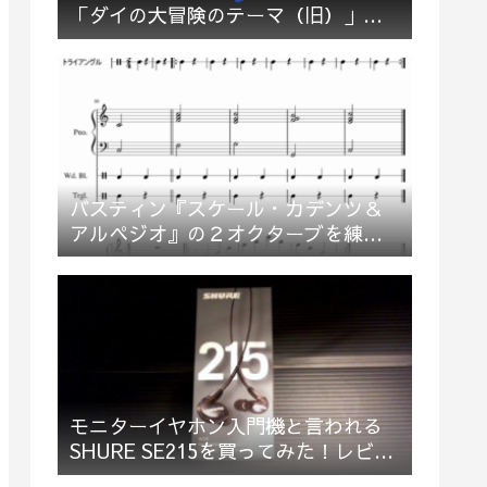
「ダイの大冒険のテーマ（旧）」多
重録音でお祝い＆応援してみた
バスティン『スケール・カデンツ＆
アルペジオ』の２オクターブを練習
してみた
モニターイヤホン入門機と言われる
SHURE SE215を買ってみた！レビュ
ー