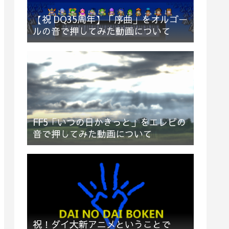
【祝 DQ35周年】「序曲」をオルゴー
ルの音で押してみた動画について
FF5「いつの日かきっと」をエレピの
音で押してみた動画について
祝！ダイ大新アニメということで