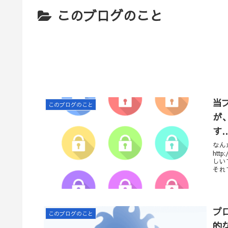
このブログのこと
当
このブログのこと
が
す
なん
ht
しいですね…。 その
それ
対応
プ
このブログのこと
的