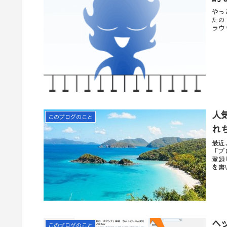
やっ
たの
ラウ
人
このブログのこと
れ
最近
「ブ
登録
を書
ヘ
このブログのこと