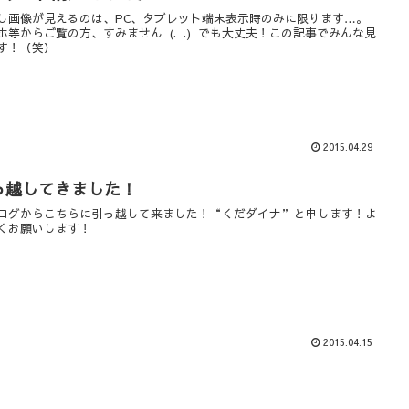
し画像が見えるのは、PC、タブレット端末表示時のみに限ります…。
ホ等からご覧の方、すみません_(._.)_でも大丈夫！この記事でみんな見
す！（笑）
2015.04.29
っ越してきました！
ログからこちらに引っ越して来ました！“くだダイナ”と申します！よ
くお願いします！
2015.04.15