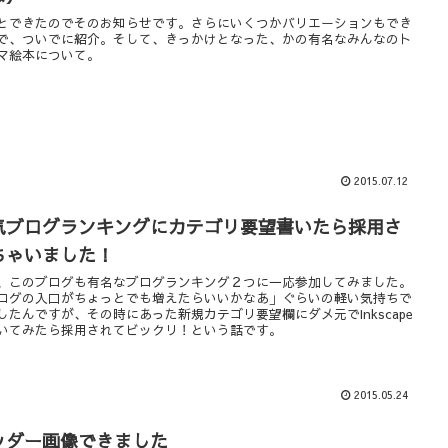
とできたのでそのお知らせです。さらにいくつかバリエーションもでき
で、ついでに紹介。そして、きっかけとなった、かの有名なみんなのト
マ絵本について。
2015.07.12
気ブログランキングにカテゴリ要望書いたら採用さ
ちゃいました！
、このブログも有名なブログランキング２つに一応参加してみました。
ログの入口がちょっとでも増えたらいいかなあ」ぐらいの軽い気持ちで
したんですが、その時にあった新規カテゴリ要望欄にダメ元でInkscape
いてみたら採用されてビックリ！という話です。
2015.05.24
ッダー画像できました