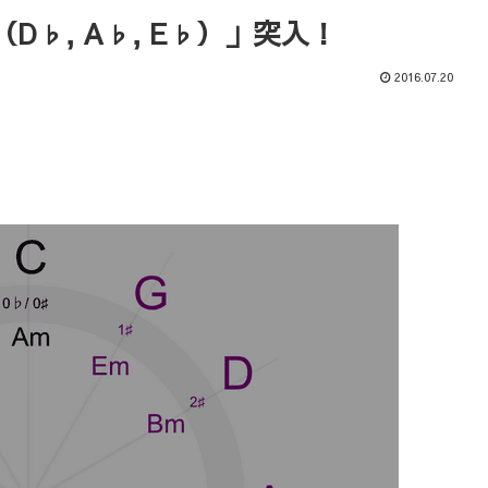
♭, A♭, E♭）」突入！
2016.07.20