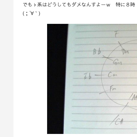
でも♭系はどうしてもダメなんすよーｗ 特に８時
(；´∀｀)