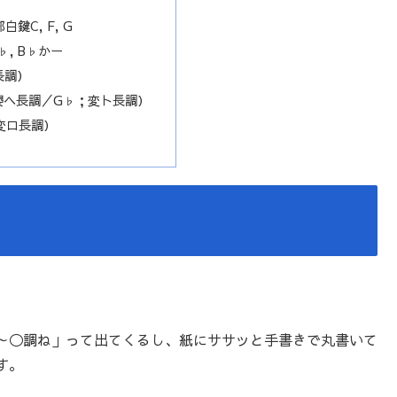
鍵C, F, G
♭, B♭かー
長調）
嬰ヘ長調／G♭；変ト長調）
変ロ長調）
～◯調ね」って出てくるし、紙にササッと手書きで丸書いて
す。