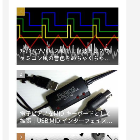
矩形波？パルス波？三角波とは？フ
ァミコン風の音色をめちゃくちゃ簡
単に説明してみた（動画）
電子ピアノをMIDIキーボードとして
拡張！USB MIDIインターフェイス
「Roland UM-ONE mk2」買ってみ
た