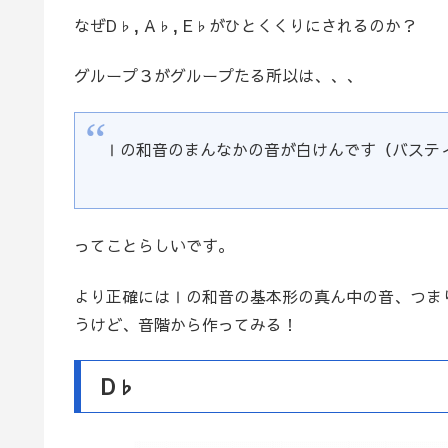
なぜD♭, A♭, E♭がひとくくりにされるのか？
グループ３がグループたる所以は、、、
Ⅰの和音のまんなかの音が白けんです（バスティン
ってことらしいです。
より正確にはⅠの和音の基本形の真ん中の音、つま
うけど、音階から作ってみる！
D♭