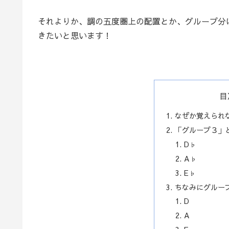
それよりか、調の五度圏上の配置とか、グループ分
きたいと思います！
目
なぜか覚えられ
「グループ３」
D♭
A♭
E♭
ちなみにグルー
D
A