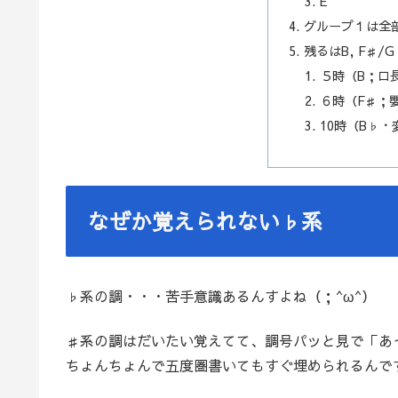
E
グループ１は全部白
残るはB, F♯/G
５時（B；ロ
６時（F♯；
10時（B♭・
なぜか覚えられない♭系
♭系の調・・・苦手意識あるんすよね（；^ω^）
♯系の調はだいたい覚えてて、調号パッと見で「あ
ちょんちょんで五度圏書いてもすぐ埋められるんで