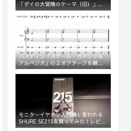
「ダイの大冒険のテーマ（旧）」多
重録音でお祝い＆応援してみた
バスティン『スケール・カデンツ＆
アルペジオ』の２オクターブを練習
してみた
モニターイヤホン入門機と言われる
SHURE SE215を買ってみた！レビュ
ー