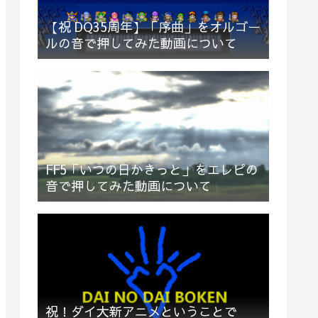
【祝 DQ35周年】「序曲」をオルゴー
ルの音で押してみた動画について
FF5「いつの日かきっと」をエレピの
音で押してみた動画について
祝！ダイ大新アニメということで