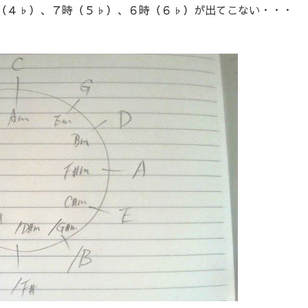
（４♭）、７時（５♭）、６時（６♭）が出てこない・・・