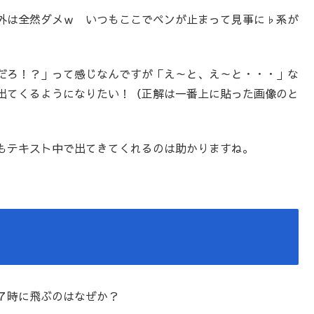
外は全然ダメｗ いつもここでペンが止まって見事に♭系が
だろ！？」って感じなんですが「え～と、え～と・・・」な
出てくるようになりたい！（正解は一番上に貼った画像のと
もテキスト中で出てきてくれるのは助かりますね。
７時に飛ぶのはなぜか？