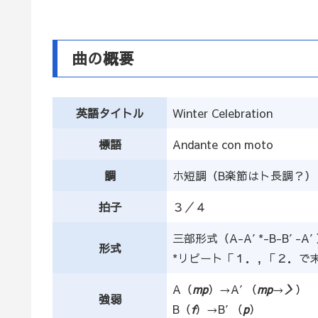
曲の概要
英語タイトル
Winter Celebration
標語
Andante con moto
調
ホ短調（B楽節はト長調？）
拍子
３／４
三部形式（A-A′*-B-B′-A
形式
*リピート「１．, 「２．
A（
mp
）→A′（
mp
→
＞
）
強弱
B（
f
）→B′（
p
）