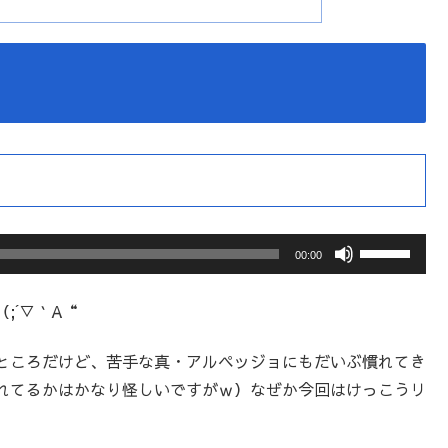
ボ
00:00
リ
ュ
;´▽｀A“
ー
ところだけど、苦手な真・アルペッジョにもだいぶ慣れてき
ム
れてるかはかなり怪しいですがｗ）なぜか今回はけっこうリ
調
節
に