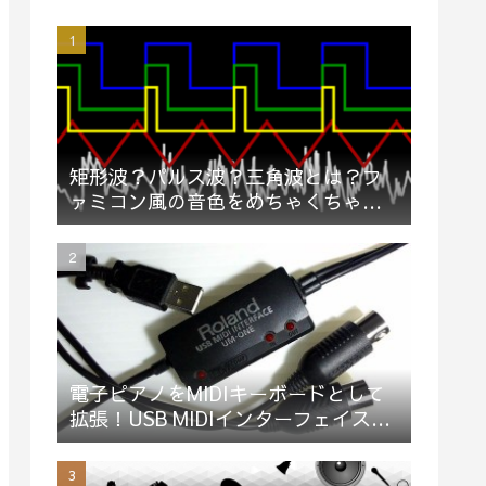
矩形波？パルス波？三角波とは？フ
ァミコン風の音色をめちゃくちゃ簡
単に説明してみた（動画）
電子ピアノをMIDIキーボードとして
拡張！USB MIDIインターフェイス
「Roland UM-ONE mk2」買ってみ
た