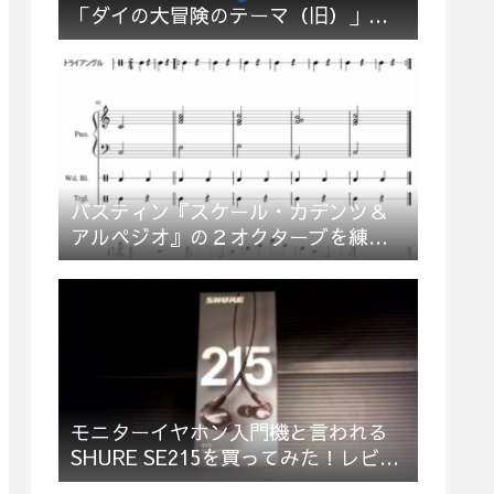
「ダイの大冒険のテーマ（旧）」多
重録音でお祝い＆応援してみた
バスティン『スケール・カデンツ＆
アルペジオ』の２オクターブを練習
してみた
モニターイヤホン入門機と言われる
SHURE SE215を買ってみた！レビュ
ー