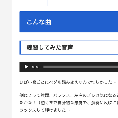
こんな曲
練習してみた音声
音
00:00
声
プ
ほぼ小節ごとにペダル踏み変えなんで忙しかった～（
レ
ー
例によって強弱、バランス、左右のズレは気になる
ヤ
たかな！（飽くまで自分的な感覚で、演奏に反映さ
ー
ラックスして弾けましたー