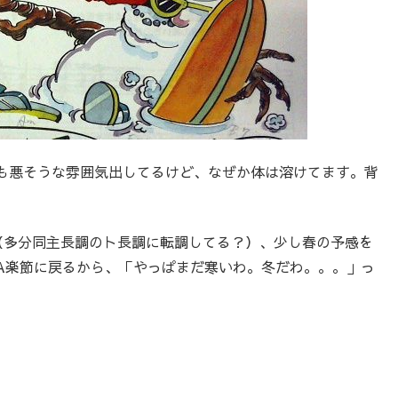
も悪そうな雰囲気出してるけど、なぜか体は溶けてます。背
（多分同主長調のト長調に転調してる？）、少し春の予感を
A楽節に戻るから、「やっぱまだ寒いわ。冬だわ。。。」っ