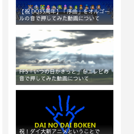
【祝 DQ35周年】「序曲」をオルゴー
ルの音で押してみた動画について
FF5「いつの日かきっと」をエレピの
音で押してみた動画について
祝！ダイ大新アニメということで