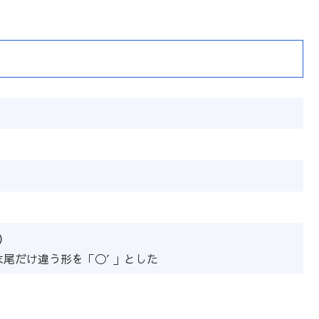
は
上
下
矢
印
キ
ー
を
使
っ
て
く
′）
だ
で末尾だけ違う形を「◯′」とした
さ
い。