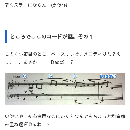
まくスラーにならんー(#･∀･)ｷｰ
ところでここのコードが謎。その１
この４小節目のとこ。ベースはレで、メロディはミ？え
っ、、、まさか・・・Dadd9！？
いやいや、初心者用なのにいくらなんでもちょっと和音積
み重ね過ぎじゃね！？