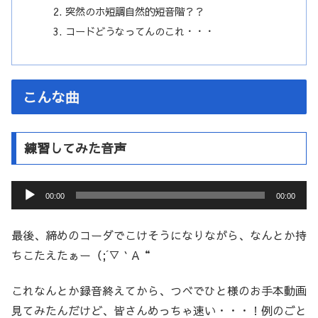
突然のホ短調自然的短音階？？
コードどうなってんのこれ・・・
こんな曲
練習してみた音声
音
00:00
00:00
声
プ
最後、締めのコーダでこけそうになりながら、なんとか持
レ
ちこたえたぁー（;´▽｀A“
ー
ヤ
これなんとか録音終えてから、つべでひと様のお手本動画
ー
見てみたんだけど、皆さんめっちゃ速い・・・！例のごと