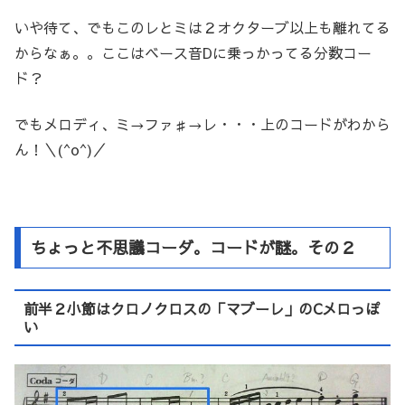
いや待て、でもこのレとミは２オクターブ以上も離れてる
からなぁ。。ここはベース音Dに乗っかってる分数コー
ド？
でもメロディ、ミ→ファ♯→レ・・・上のコードがわから
ん！＼(^o^)／
ちょっと不思議コーダ。コードが謎。その２
前半２小節はクロノクロスの「マブーレ」のCメロっぽ
い