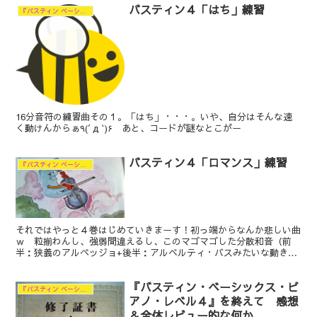
バスティン４「はち」練習
『バスティン ベーシックス ピアノ レベル４』の練習
16分音符の練習曲その１。「はち」・・・。いや、自分はそんな速
く動けんからぁ٩(′д‵)۶ あと、コードが謎なとこがー
バスティン４「ロマンス」練習
『バスティン ベーシックス ピアノ レベル４』の練習
それではやっと４巻はじめていきまーす！初っ端からなんか悲しい曲
ｗ 粒揃わんし、強弱間違えるし、このマゴマゴした分散和音（前
半：狭義のアルペッジョ+後半：アルベルティ・バスみたいな動き）
苦手ぇーー٩(′д‵)۶
『バスティン・ベーシックス・ピ
『バスティン ベーシックス ピアノ レベル４』の練習
アノ・レベル４』を終えて 感想
＆全体レビュー的な何か