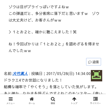
ゾウは目がブライっぽいですよねｗ
この弾道だと、多分客席に落下だと思いますｗ ゾウ
は大丈夫けど、お客さんがｗｗ
＞１とお２と、確かに聴こえました！笑
ね！今回ばかりは「１とお２と」を認めざるを得ませ
んでしたｗｗ
返信
名前:
大竹真人
:
投稿日：2017/05/28(日) 14:34:00
ドラクエ4でお世話になりました！
結構な確率で「やくそう」を落としていた気がします。
あと確か、なかまを呼ぶんですよねこのモンスター（違い
ましたっけ？）
メニュー
ホーム
検索
トップ
サイドバー