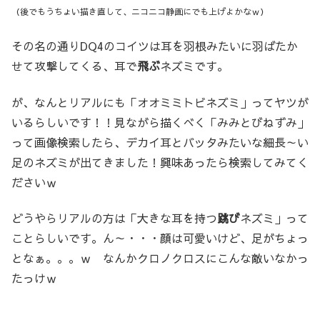
（後でもうちょい描き直して、ニコニコ静画にでも上げよかなｗ）
その名の通りDQ4のコイツは耳を羽根みたいに羽ばたか
せて攻撃してくる、耳で
飛ぶ
ネズミです。
が、なんとリアルにも「オオミミトビネズミ」ってヤツが
いるらしいです！！見ながら描くべく「みみとびねずみ」
って画像検索したら、デカイ耳とバッタみたいな細長～い
足のネズミが出てきました！興味あったら検索してみてく
ださいｗ
どうやらリアルの方は「大きな耳を持つ
跳び
ネズミ」って
ことらしいです。ん～・・・顔は可愛いけど、足がちょっ
となぁ。。。ｗ なんかクロノクロスにこんな敵いなかっ
たっけｗ