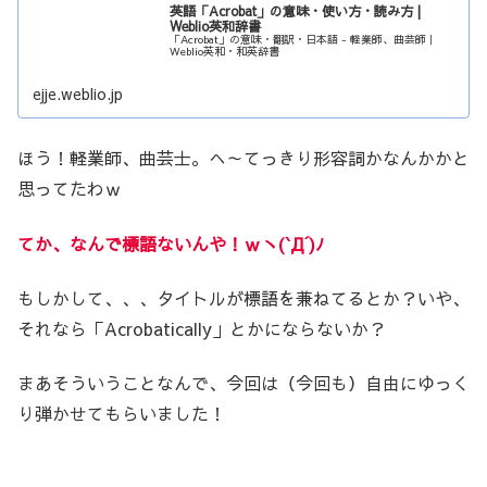
英語「Acrobat」の意味・使い方・読み方 |
Weblio英和辞書
「Acrobat」の意味・翻訳・日本語 - 軽業師、曲芸師｜
Weblio英和・和英辞書
ejje.weblio.jp
ほう！軽業師、曲芸士。へ～てっきり形容詞かなんかかと
思ってたわｗ
てか、なんで標語ないんや！ｗヽ(`Д´)ﾉ
もしかして、、、タイトルが標語を兼ねてるとか？いや、
それなら「Acrobatically」とかにならないか？
まあそういうことなんで、今回は（今回も）自由にゆっく
り弾かせてもらいました！