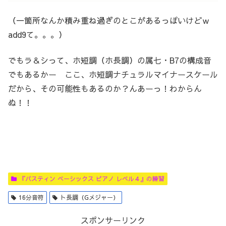
（一箇所なんか積み重ね過ぎのとこがあるっぽいけどｗ
add9て。。。）
でもラ＆シって、ホ短調（ホ長調）の属七・B7の構成音
でもあるかー ここ、ホ短調ナチュラルマイナースケール
だから、その可能性もあるのか？んあーっ！わからん
ぬ！！
『バスティン ベーシックス ピアノ レベル４』の練習
16分音符
ト長調（Gメジャー）
スポンサーリンク