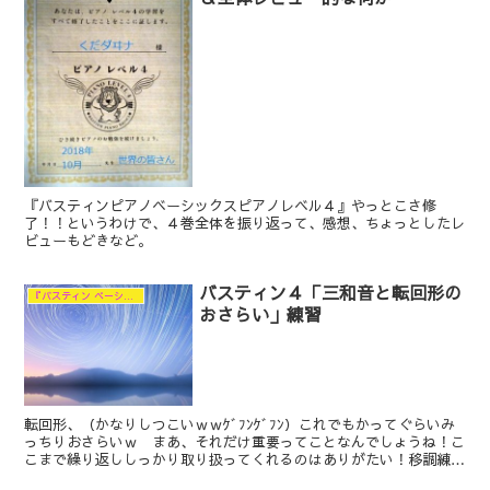
『バスティンピアノベーシックスピアノレベル４』やっとこさ修
了！！というわけで、４巻全体を振り返って、感想、ちょっとしたレ
ビューもどきなど。
バスティン４「三和音と転回形の
『バスティン ベーシックス ピアノ レベル４』の練習
おさらい」練習
転回形、（かなりしつこいｗｗｹﾞﾌﾝｹﾞﾌﾝ）これでもかってぐらいみ
っちりおさらいｗ まあ、それだけ重要ってことなんでしょうね！こ
こまで繰り返ししっかり取り扱ってくれるのはありがたい！移調練習
はあまりにも数が多いので、録音できしだい順次追記ということでｗ