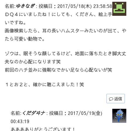
名前:
ゆきなぎ
:
投稿日：2017/05/18(木) 23:58:58
ＤＱ４にいましたね！にしても、くださん、絵上手
いですね。
画像検索したら、耳の長いハムスターみたいのが出て、や
たら可愛い動物で。
ゾウは、眠そうな顔してるけど、地面に落ちたとき脚大丈
夫なのか心配になります笑
前回のハチ並みに強靭なでかい足なら心配ないが笑
１とお２と、確かに聴こえました！笑
返信
名前:
くだダヰナ
:
投稿日：2017/05/19(金)
00:43:19
あああありがとうございます！