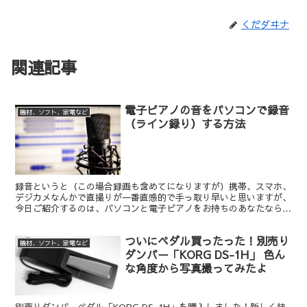
くだダヰナ
関連記事
電子ピアノの音をパソコンで録音
機材、ソフト、家電など
（ライン録り）する方法
録音というと（この場合録画も含めてになりますが）携帯、スマホ、
デジカメなんかで直撮りが一番直感的で手っ取り早いと思いますが、
今日ご紹介するのは、パソコンと電子ピアノをお持ちのあなたなら、
ケーブル１本買い足すだけで、直接音を取り込んで録音+加工までで
きる方法です。これなら1,000円もかかりません！ｗｗ
ついにペダル買ったった！別売り
機材、ソフト、家電など
ダンパー「KORG DS-1H」 色ん
な角度から写真撮ってみたよ
別売りダンパーペダル「KORG DS-1H」を購入しました！新しく装