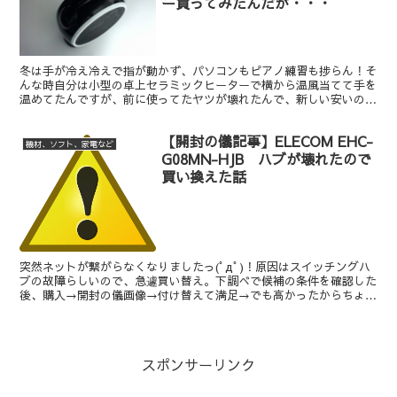
ー買ってみたんだが・・・
冬は手が冷え冷えで指が動かず、パソコンもピアノ練習も捗らん！そ
んな時自分は小型の卓上セラミックヒーターで横から温風当てて手を
温めてたんですが、前に使ってたヤツが壊れたんで、新しい安いのま
た買いました。最低限の用は成してくれるんでいいんですけど、やっ
ぱ安いだけにモノはちょっと微妙なとこあるなぁ…っていうお話。
【開封の儀記事】ELECOM EHC-
機材、ソフト、家電など
G08MN-HJB ハブが壊れたので
買い換えた話
突然ネットが繋がらなくなりましたっ(ﾟдﾟ)！原因はスイッチングハ
ブの故障らしいので、急遽買い替え。下調べで候補の条件を確認した
後、購入→開封の儀画像→付け替えて満足→でも高かったからちょっ
と悔しい。という流れのお話となっております。
スポンサーリンク