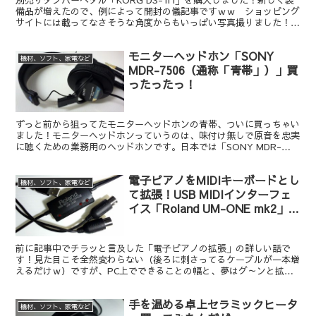
備品が増えたので、例によって開封の儀記事ですｗｗ ショッピング
サイトには載ってなさそうな角度からもいっぱい写真撮りました！付
属スイッチとの比較もバッチリやってます（ゝω・）v。これから買
おうか迷ってる方は、展示品を手にとって品定め気分を味わえるか
モニターヘッドホン「SONY
も？ｗ
機材、ソフト、家電など
MDR-7506（通称「青帯」）」買
ったったっ！
ずっと前から狙ってたモニターヘッドホンの青帯、ついに買っちゃい
ました！モニターヘッドホンっていうのは、味付け無しで原音を忠実
に聴くための業務用のヘッドホンです。日本では「SONY MDR-
CD900ST（通称・赤帯）」が定番中の定番らしいですが、ちょっと
ひねくれものの自分は海外で定番らしい青帯にしました。赤帯より安
電子ピアノをMIDIキーボードとし
いし！ｗｗ
機材、ソフト、家電など
て拡張！USB MIDIインターフェ
イス「Roland UM-ONE mk2」買
ってみた
前に記事中でチラッと言及した「電子ピアノの拡張」の詳しい話で
す！見た目こそ全然変わらない（後ろに刺さってるケーブルが一本増
えるだけｗ）ですが、PC上でできることの幅と、夢はグ～ンと拡が
りますｗ パソコンと電子ピアノをつなぐことで、楽譜の和音を楽々
入力したり、理想の音色を追加したりできるようになります！
手を温める卓上セラミックヒータ
機材、ソフト、家電など