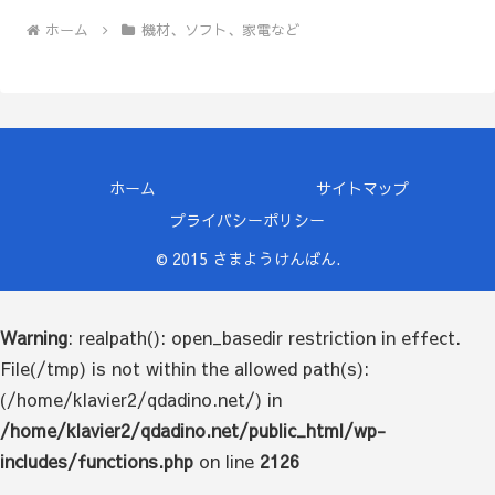
ホーム
機材、ソフト、家電など
ホーム
サイトマップ
プライバシーポリシー
© 2015 さまようけんばん.
Warning
: realpath(): open_basedir restriction in effect.
File(/tmp) is not within the allowed path(s):
(/home/klavier2/qdadino.net/) in
/home/klavier2/qdadino.net/public_html/wp-
includes/functions.php
on line
2126