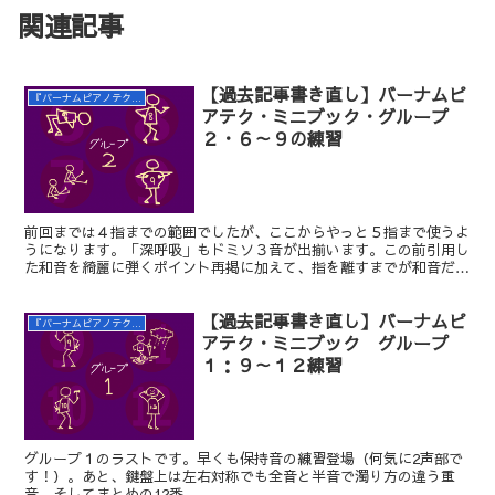
関連記事
【過去記事書き直し】バーナムピ
『バーナムピアノテクニック ミニブック』の練習
アテク・ミニブック・グループ
２・６～９の練習
前回までは４指までの範囲でしたが、ここからやっと５指まで使うよ
うになります。「深呼吸」もドミソ３音が出揃います。この前引用し
た和音を綺麗に弾くポイント再掲に加えて、指を離すまでが和音だそ
うです。押すときも離すときも同時。和音はホントに難しい・・・。
【過去記事書き直し】バーナムピ
『バーナムピアノテクニック ミニブック』の練習
アテク・ミニブック グループ
１：９～１２練習
グループ１のラストです。早くも保持音の練習登場（何気に2声部で
す！）。あと、鍵盤上は左右対称でも全音と半音で濁り方の違う重
音。そしてまとめの12番。