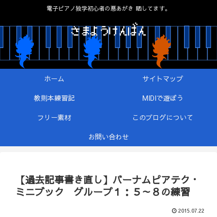
電子ピアノ独学初心者の悪あがき 晒してます。
ホーム
サイトマップ
教則本練習記
MIDIで遊ぼう
フリー素材
このブログについて
お問い合わせ
【過去記事書き直し】バーナムピアテク・
ミニブック グループ１：５～８の練習
2015.07.22