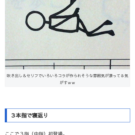
吹き出し＆セリフでいろいろコラが作られそうな雰囲気が漂ってる気
がすｗｗ
３本指で寝返り
ここで３指（中指）初登場。