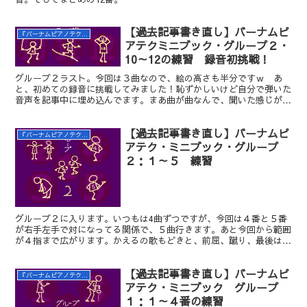
【過去記事書き直し】バーナムピ
『バーナムピアノテクニック ミニブック』の練習
アテクミニブック・グループ２・
10～12の練習 録音初挑戦！
グループ２ラスト。今回は３曲なので、絵の高さも半分ですｗ あ
と、初めての録音に挑戦してみました！恥ずかしいけど自分で弾いた
音声を記事中に埋め込んでます。まあ曲が曲なんで、聞いた感じが打
ち込みとあんま変わらないかもしれませんが(；´∀｀)
【過去記事書き直し】バーナムピ
『バーナムピアノテクニック ミニブック』の練習
アテク・ミニブック・グループ
２：１～５ 練習
グループ２に入ります。いつもは4曲ずつですが、今回は４番と５番
が右手左手で対になってる関係で、５曲行きます。あと今回から範囲
が４指まで広がります。かえるの歌もどきと、前屈、蹴り、最後は左
手ニ段蹴り！
【過去記事書き直し】バーナムピ
『バーナムピアノテクニック ミニブック』の練習
アテク・ミニブック グループ
１：１～４番の練習