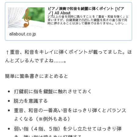
ピアノ演奏で和音を綺麗に弾くポイント [ピア
ノ] All About
2つ以上の音を同時に鳴らすことを「重音・和音を弾く」と
言いますが、白鍵黒鍵で凸凹した鍵盤を長さの違う指で同
時に押さえることは決して簡単ではありません。しかし、
響きの豊かな演奏を楽しむ為には必須のピアノ基礎テクニ
ックです！今回は、和音をきれい...
allabout.co.jp
↑重音、和音をキレイに弾くポイントが載ってました。ほ
んとズレるんですよね……。
簡単に箇条書きにまとめると
打鍵前に指を鍵盤に触れさせておく
脱力を意識する
重音、和音の一番高い音をはっきり弾くとバランス
よくなる（※例外もある）
弱い指（４指、５指）を少し立たせてはっきり弾
き、強い指は控えめに打鍵する