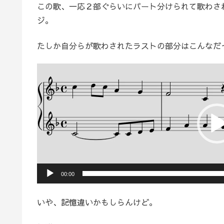
この歌、一応２部ぐらいにパート分けられて歌わさ
ジ。
たしか自分らが歌わされたラストの部分はこんなだ
動
画
プ
レ
ー
ヤ
ー
00:00
いや、記憶違いかもしらんけど。