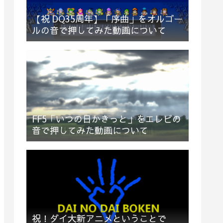
【祝 DQ35周年】「序曲」をオルゴー
ルの音で押してみた動画について
FF5「いつの日かきっと」をエレピの
音で押してみた動画について
祝！ダイ大新アニメということで