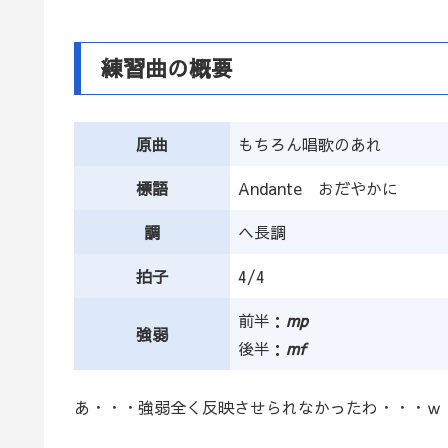
練習曲の概要
原曲
もちろん唱歌のあれ
標語
Andante おだやかに
調
ヘ長調
拍子
4/4
前半：
mp
強弱
後半：
mf
あ・・・強弱全く反映させられなかったわ・・・ｗ