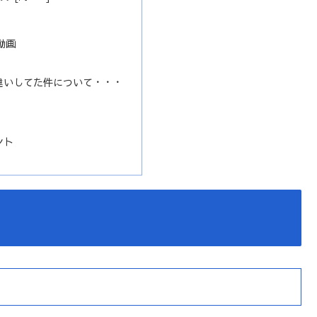
動画
違いしてた件について・・・
ント