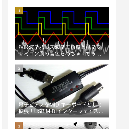
矩形波？パルス波？三角波とは？フ
ァミコン風の音色をめちゃくちゃ簡
単に説明してみた（動画）
電子ピアノをMIDIキーボードとして
拡張！USB MIDIインターフェイス
「Roland UM-ONE mk2」買ってみ
た