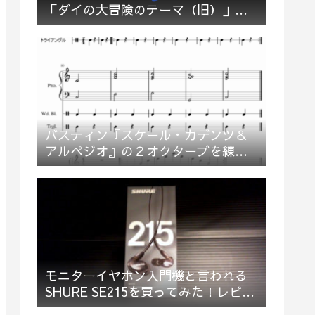
「ダイの大冒険のテーマ（旧）」多
重録音でお祝い＆応援してみた
バスティン『スケール・カデンツ＆
アルペジオ』の２オクターブを練習
してみた
モニターイヤホン入門機と言われる
SHURE SE215を買ってみた！レビュ
ー