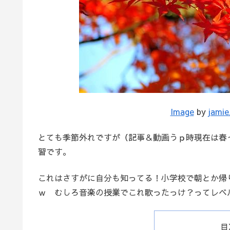
Image
by
jami
とても季節外れですが（記事＆動画うｐ時現在は春
習です。
これはさすがに自分も知ってる！小学校で朝とか帰
ｗ むしろ音楽の授業でこれ歌ったっけ？ってレ
目