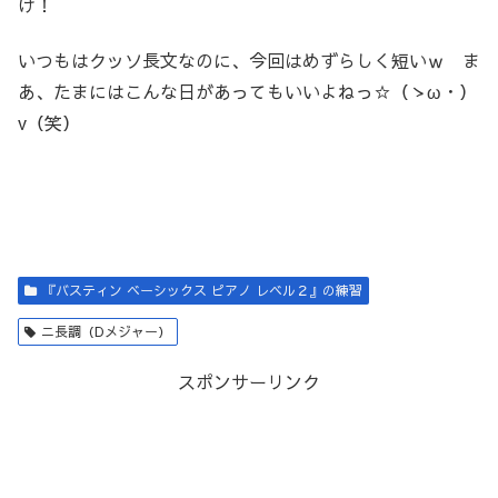
け！
いつもはクッソ長文なのに、今回はめずらしく短いｗ ま
あ、たまにはこんな日があってもいいよねっ☆（ゝω・）
v（笑）
『バスティン ベーシックス ピアノ レベル２』の練習
ニ長調（Dメジャー）
スポンサーリンク