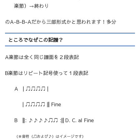
楽節）→終わり
のA-B-B-Aだから三部形式かと思われます！多分
ところでなぜこの記譜？
A楽節は全く同じ譜面を２段表記
B楽節はリピート記号使って１段表記
A | ♫♫♫♫ |
| ♫♫♫♫ |
|
Fine
B
|
|: ♪♪♪♪♫♫ :|
|
D. C. al Fine
（※音符（♫および♪）はイメージです）