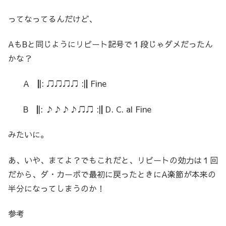
ってなってるんだけど、
AもBと同じようにリピート記号で１段じゃダメだったん
かな？
A
|
|: ♫♫♫♫ :|
|
Fine
B
|
|: ♪♪♪♪♫♫ :|
|
D. C. al Fine
みたいに。
あ、いや、まてよ？でもこれだと、リピートの効力は１回
だから、ダ・カーポで最初に戻ったときにA楽節が本来の
半分になってしまうのか！
参考