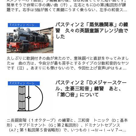
簡単そうで非常に手の痛い曲（汗）。左右ともにDの第2転回形が課
題です。右手は5指が弱くて黒鍵にうまく乗らない、左手の和音スタ
ッカートはバランスが崩れるという・・・
バスティン２「蒸気機関車」の練
『バスティン ベーシックス ピアノ レベル２』の練習
習 久々の英語童謡アレンジ曲で
した
久しぶりに歌詞付きの曲が来たので、意味調べと直訳をやってみまし
たｗ 曲の方は、今自分が最も苦手とするタイプの分散和音的なヤツ
です（泣）。あまりにも弾けないので、今回仕上げ音声UPはちょっ
と延期ということで・・・(=o=;)
バスティン２「Dメジャースケー
『バスティン ベーシックス ピアノ レベル２』の練習
ル、主要三和音」練習 あと、
「第◯音」について
ニ長調音階（１オクターブ）の練習と、三和音 トニック（D；基本
形）、サブドミナント（G；第２転回形）、ドミナントセブンス
（A7；第１転回第５音省略形）で、いつものⅠ→Ⅳ→Ⅰ→Ⅴ７→Ⅰ
の進行を練習する回。あと、転回しても第５音は「第５音」のままで