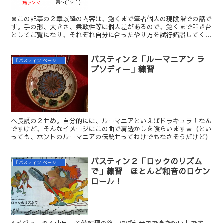
※この記事の２章以降の内容は、飽くまで筆者個人の現段階での話で
す。手の形、大きさ、柔軟性等は個人差があるので、飽くまで叩き台
としてご覧になり、それぞれ自分に合ったやり方を試行錯誤してくだ
さい_(._.)_ 前回のバスティン２の記事で、Dの第...
バスティン２「ルーマニアン ラ
『バスティン ベーシックス ピアノ レベル２』の練習
プソディー」練習
ヘ長調の２曲め。自分的には、ルーマニアといえばドラキュラ！なん
ですけど、そんなイメージはこの曲で肩透かしを喰らいますｗ（とい
っても、ホントのルーマニアの伝統曲ってわけでもなさそうだけど）
バスティン２「ロックのリズム
『バスティン ベーシックス ピアノ レベル２』の練習
で」練習 ほとんど和音のロケン
ロール！
Aメジャーの１曲目。予備練習の後、ほぼ和音でできた短い曲です。