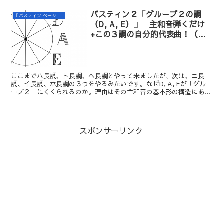
したｗ
バスティン２「グループ２の調
『バスティン ベーシックス ピアノ レベル２』の練習
（D, A, E）」 主和音弾くだけ
+この３調の自分的代表曲！（ゲ
ーム音楽）
ここまでハ長調、ト長調、ヘ長調とやって来ましたが、次は、ニ長
調、イ長調、ホ長調の３つをやるみたいです。なぜD, A, Eが「グル
ープ２」にくくられるのか。理由はその主和音の基本形の構造にあり
ました。今回はひたすらⅠの和音を弾くだけの予備練習なので、つい
でにこの３調の自分的代表曲を挙げてみました（もちろんゲーム音楽
で）。
スポンサーリンク