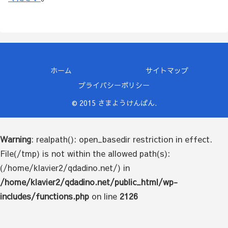
ホーム
サイトマップ
プライバシーポリシー
© 2015 さまようけんばん.
Warning
: realpath(): open_basedir restriction in effect.
File(/tmp) is not within the allowed path(s):
(/home/klavier2/qdadino.net/) in
/home/klavier2/qdadino.net/public_html/wp-
includes/functions.php
on line
2126