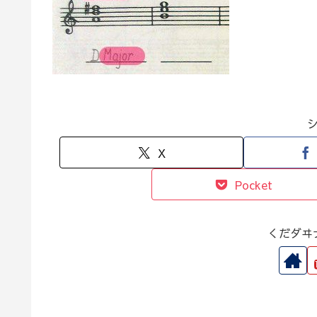
X
Pocket
くだダヰ