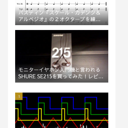
バスティン『スケール・カデンツ＆
アルペジオ』の２オクターブを練習
してみた
モニターイヤホン入門機と言われる
SHURE SE215を買ってみた！レビュ
ー