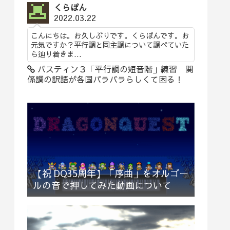
くらぽん
2022.03.22
こんにちは。お久しぶりです。くらぽんです。お
元気ですか？平行調と同主調について調べていた
ら辿り着きま...
バスティン３「平行調の短音階」練習 関
係調の訳語が各国バラバラらしくて困る！
【祝 DQ35周年】「序曲」をオルゴー
ルの音で押してみた動画について