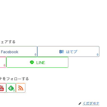
シェアする
Facebook
はてブ
0
0
LINE
0
ナをフォローする
0
くだダヰナ