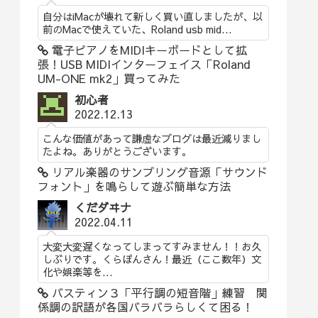
自分はiMacが壊れて新しく買い直しましたが、以
前のMacで使えていた、Roland usb mid...
電子ピアノをMIDIキーボードとして拡
張！USB MIDIインターフェイス「Roland
UM-ONE mk2」買ってみた
初心者
2022.12.13
こんな価値があって謙虚なブログは最近減りまし
たよね。ありがとうございます。
リアル楽器のサンプリング音源「サウンド
フォント」を鳴らして遊ぶ簡単な方法
くだダヰナ
2022.04.11
大変大変遅くなってしまってすみません！！お久
しぶりです。くらぽんさん！最近（ここ数年）文
化や娯楽等を...
バスティン３「平行調の短音階」練習 関
係調の訳語が各国バラバラらしくて困る！