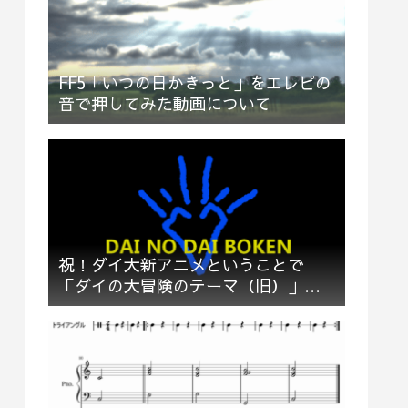
FF5「いつの日かきっと」をエレピの
音で押してみた動画について
祝！ダイ大新アニメということで
「ダイの大冒険のテーマ（旧）」多
重録音でお祝い＆応援してみた