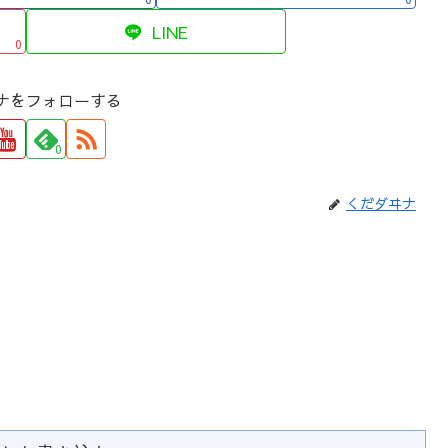
LINE
0
ナをフォローする
0
くだダヰナ