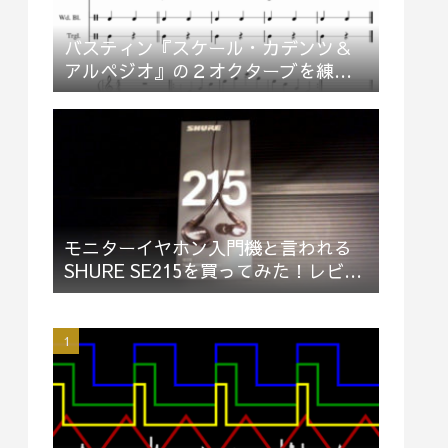
バスティン『スケール・カデンツ＆
アルペジオ』の２オクターブを練習
してみた
モニターイヤホン入門機と言われる
SHURE SE215を買ってみた！レビュ
ー