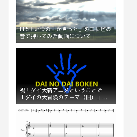
FF5「いつの日かきっと」をエレピの
音で押してみた動画について
祝！ダイ大新アニメということで
「ダイの大冒険のテーマ（旧）」多
重録音でお祝い＆応援してみた