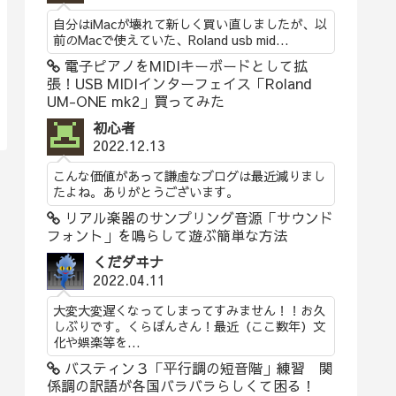
自分はiMacが壊れて新しく買い直しましたが、以
前のMacで使えていた、Roland usb mid...
電子ピアノをMIDIキーボードとして拡
張！USB MIDIインターフェイス「Roland
UM-ONE mk2」買ってみた
初心者
2022.12.13
こんな価値があって謙虚なブログは最近減りまし
たよね。ありがとうございます。
リアル楽器のサンプリング音源「サウンド
フォント」を鳴らして遊ぶ簡単な方法
くだダヰナ
2022.04.11
大変大変遅くなってしまってすみません！！お久
しぶりです。くらぽんさん！最近（ここ数年）文
化や娯楽等を...
バスティン３「平行調の短音階」練習 関
係調の訳語が各国バラバラらしくて困る！