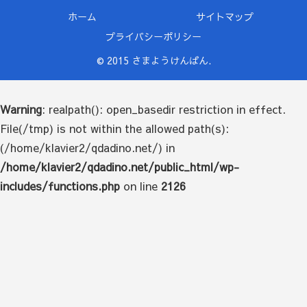
ホーム
サイトマップ
プライバシーポリシー
© 2015 さまようけんばん.
Warning
: realpath(): open_basedir restriction in effect.
File(/tmp) is not within the allowed path(s):
(/home/klavier2/qdadino.net/) in
/home/klavier2/qdadino.net/public_html/wp-
includes/functions.php
on line
2126