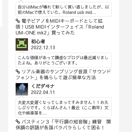
自分はiMacが壊れて新しく買い直しましたが、以
前のMacで使えていた、Roland usb mid...
電子ピアノをMIDIキーボードとして拡
張！USB MIDIインターフェイス「Roland
UM-ONE mk2」買ってみた
初心者
2022.12.13
こんな価値があって謙虚なブログは最近減りまし
たよね。ありがとうございます。
リアル楽器のサンプリング音源「サウンド
フォント」を鳴らして遊ぶ簡単な方法
くだダヰナ
2022.04.11
大変大変遅くなってしまってすみません！！お久
しぶりです。くらぽんさん！最近（ここ数年）文
化や娯楽等を...
バスティン３「平行調の短音階」練習 関
係調の訳語が各国バラバラらしくて困る！