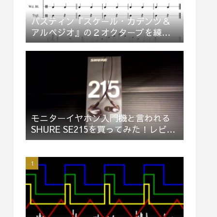
バスティン『スケール・カデンツ＆
アルペジオ』の２オクターブを練習
してみた
モニターイヤホン入門機と言われる
SHURE SE215を買ってみた！レビュ
ー