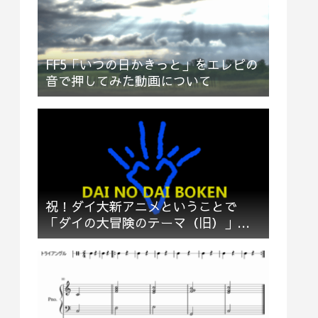
FF5「いつの日かきっと」をエレピの
音で押してみた動画について
祝！ダイ大新アニメということで
「ダイの大冒険のテーマ（旧）」多
重録音でお祝い＆応援してみた