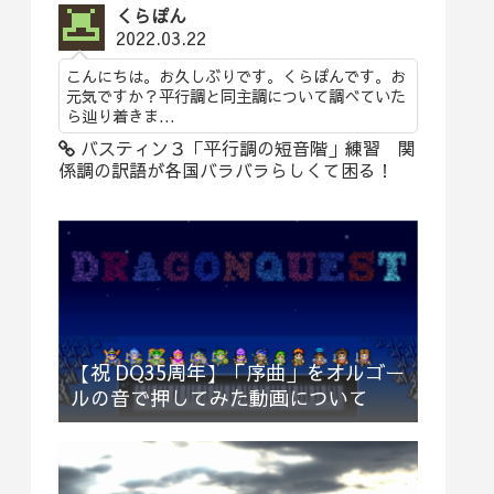
くらぽん
2022.03.22
こんにちは。お久しぶりです。くらぽんです。お
元気ですか？平行調と同主調について調べていた
ら辿り着きま...
バスティン３「平行調の短音階」練習 関
係調の訳語が各国バラバラらしくて困る！
【祝 DQ35周年】「序曲」をオルゴー
ルの音で押してみた動画について