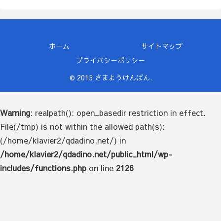
ホーム
サイトマップ
プライバシーポリシー
© 2015 さまようけんばん.
Warning
: realpath(): open_basedir restriction in effect.
File(/tmp) is not within the allowed path(s):
(/home/klavier2/qdadino.net/) in
/home/klavier2/qdadino.net/public_html/wp-
includes/functions.php
on line
2126