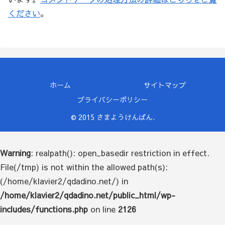
ください
。
ホーム
サイトマップ
プライバシーポリシー
© 2015 さまようけんばん.
Warning
: realpath(): open_basedir restriction in effect.
File(/tmp) is not within the allowed path(s):
(/home/klavier2/qdadino.net/) in
/home/klavier2/qdadino.net/public_html/wp-
includes/functions.php
on line
2126