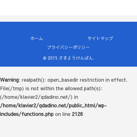
ホーム
サイトマップ
プライバシーポリシー
© 2015 さまようけんばん.
Warning
: realpath(): open_basedir restriction in effect.
File(/tmp) is not within the allowed path(s):
(/home/klavier2/qdadino.net/) in
/home/klavier2/qdadino.net/public_html/wp-
includes/functions.php
on line
2126