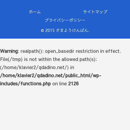
ホーム
サイトマップ
プライバシーポリシー
© 2015 さまようけんばん.
Warning
: realpath(): open_basedir restriction in effect.
File(/tmp) is not within the allowed path(s):
(/home/klavier2/qdadino.net/) in
/home/klavier2/qdadino.net/public_html/wp-
includes/functions.php
on line
2126