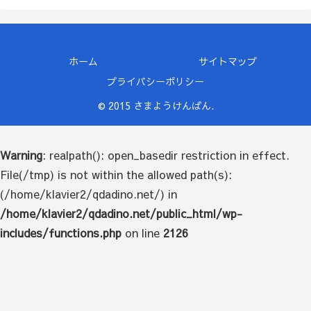
ホーム
サイトマップ
プライバシーポリシー
© 2015 さまようけんばん.
Warning
: realpath(): open_basedir restriction in effect.
File(/tmp) is not within the allowed path(s):
(/home/klavier2/qdadino.net/) in
/home/klavier2/qdadino.net/public_html/wp-
includes/functions.php
on line
2126