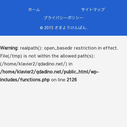
ホーム
サイトマップ
プライバシーポリシー
© 2015 さまようけんばん.
Warning
: realpath(): open_basedir restriction in effect.
File(/tmp) is not within the allowed path(s):
(/home/klavier2/qdadino.net/) in
/home/klavier2/qdadino.net/public_html/wp-
includes/functions.php
on line
2126