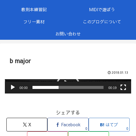
教則本練習記
MIDIで遊ぼう
フリー素材
このブログについて
お問い合わせ
b major
2018.01.13
動
00:00
00:19
画
プ
レ
シェアする
ー
X
Facebook
はてブ
ヤ
0
0
ー