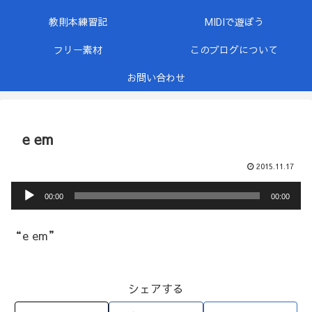
教則本練習記
MIDIで遊ぼう
フリー素材
このブログについて
お問い合わせ
e em
2015.11.17
音
00:00
00:00
声
プ
“e em”
レ
ー
シェアする
ヤ
ー