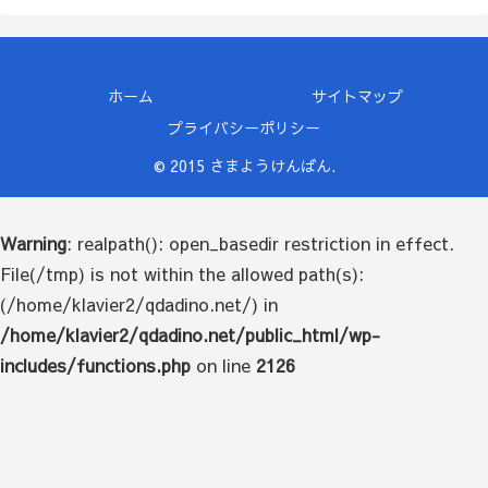
ホーム
サイトマップ
プライバシーポリシー
© 2015 さまようけんばん.
Warning
: realpath(): open_basedir restriction in effect.
File(/tmp) is not within the allowed path(s):
(/home/klavier2/qdadino.net/) in
/home/klavier2/qdadino.net/public_html/wp-
includes/functions.php
on line
2126