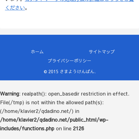
ください
。
ホーム
サイトマップ
プライバシーポリシー
© 2015 さまようけんばん.
Warning
: realpath(): open_basedir restriction in effect.
File(/tmp) is not within the allowed path(s):
(/home/klavier2/qdadino.net/) in
/home/klavier2/qdadino.net/public_html/wp-
includes/functions.php
on line
2126