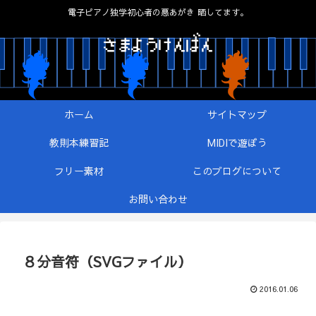
電子ピアノ独学初心者の悪あがき 晒してます。
ホーム
サイトマップ
教則本練習記
MIDIで遊ぼう
フリー素材
このブログについて
お問い合わせ
８分音符（SVGファイル）
2016.01.06